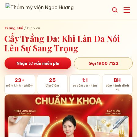
☰
Trang chủ
/
Dịch vụ
Cấy Trắng Da: Khi Làn Da Nói
Lên Sự Sang Trọng
Nhận tư vấn miễn phí
Gọi 1900 7122
23+
25
1:1
BH
năm kinh nghiệm
địa điểm
tư vấn cá nhân
bảo hành dịch
vụ