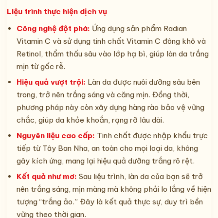
Liệu trình thực hiện dịch vụ
Công nghệ đột phá:
Ứng dụng sản phẩm Radian
Vitamin C và sử dụng tinh chất Vitamin C đông khô và
Retinol, thẩm thấu sâu vào lớp hạ bì, giúp làn da trắng
mịn từ gốc rễ.
Hiệu quả vượt trội:
Làn da được nuôi dưỡng sâu bên
trong, trở nên trắng sáng và căng mịn. Đồng thời,
phương pháp này còn xây dựng hàng rào bảo vệ vững
chắc, giúp da khỏe khoắn, rạng rỡ lâu dài.
Nguyên liệu cao cấp:
Tinh chất được nhập khẩu trực
tiếp từ Tây Ban Nha, an toàn cho mọi loại da, không
gây kích ứng, mang lại hiệu quả dưỡng trắng rõ rệt.
Kết quả như mơ:
Sau liệu trình, làn da của bạn sẽ trở
nên trắng sáng, mịn màng mà không phải lo lắng về hiện
tượng “trắng ảo.” Đây là kết quả thực sự, duy trì bền
vững theo thời gian.