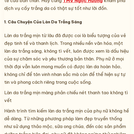
tế của bản thân. Hãy cùng
TMV Ngọc Hường
khám phá
dịch vụ cấy trắng da có thật sự tốt như lời đồn.
1. Câu Chuyện Của Làn Da Trắng Sáng
Làn da trắng mịn từ lâu đã được coi là biểu tượng của vẻ
đẹp tinh tế và thanh lịch. Trong nhiều nền văn hóa, một
làn da trắng sáng, không tì vết, luôn được xem là dấu hiệu
của sự chăm sóc và yêu thương bản thân. Phụ nữ ở mọi
thời đại vẫn luôn mong muốn có được làn da hoàn hảo,
không chỉ để tôn vinh nhan sắc mà còn để thể hiện sự tự
tin và phong cách riêng trong cuộc sống.
Làn da trắng mịn màng phản chiếu nét thanh tao không tì
vết
Hành trình tìm kiếm làn da trắng mịn của phụ nữ không hề
dễ dàng. Từ những phương pháp làm đẹp truyền thống
như sử dụng thảo mộc, sữa ong chúa, đến các sản phẩm