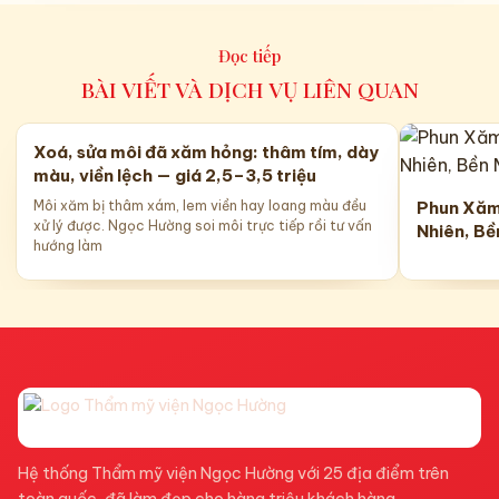
Đọc tiếp
BÀI VIẾT VÀ DỊCH VỤ LIÊN QUAN
Xoá, sửa môi đã xăm hỏng: thâm tím, dày
màu, viền lệch — giá 2,5–3,5 triệu
Môi xăm bị thâm xám, lem viền hay loang màu đều
Phun Xăm
xử lý được. Ngọc Hường soi môi trực tiếp rồi tư vấn
Nhiên, B
hướng làm
Hệ thống Thẩm mỹ viện Ngọc Hường với 25 địa điểm trên