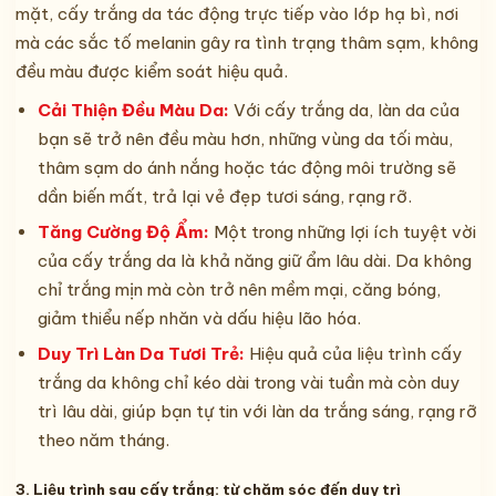
mặt, cấy trắng da tác động trực tiếp vào lớp hạ bì, nơi
mà các sắc tố melanin gây ra tình trạng thâm sạm, không
đều màu được kiểm soát hiệu quả.
Cải Thiện Đều Màu Da:
Với cấy trắng da, làn da của
bạn sẽ trở nên đều màu hơn, những vùng da tối màu,
thâm sạm do ánh nắng hoặc tác động môi trường sẽ
dần biến mất, trả lại vẻ đẹp tươi sáng, rạng rỡ.
Tăng Cường Độ Ẩm:
Một trong những lợi ích tuyệt vời
của cấy trắng da là khả năng giữ ẩm lâu dài. Da không
chỉ trắng mịn mà còn trở nên mềm mại, căng bóng,
giảm thiểu nếp nhăn và dấu hiệu lão hóa.
Duy Trì Làn Da Tươi Trẻ:
Hiệu quả của liệu trình cấy
trắng da không chỉ kéo dài trong vài tuần mà còn duy
trì lâu dài, giúp bạn tự tin với làn da trắng sáng, rạng rỡ
theo năm tháng.
3. Liệu trình sau cấy trắng: từ chăm sóc đến duy trì