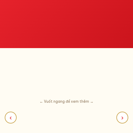
1
2
Họ và tên
Số điện thoại
← Vuốt ngang để xem thêm →
‹
›