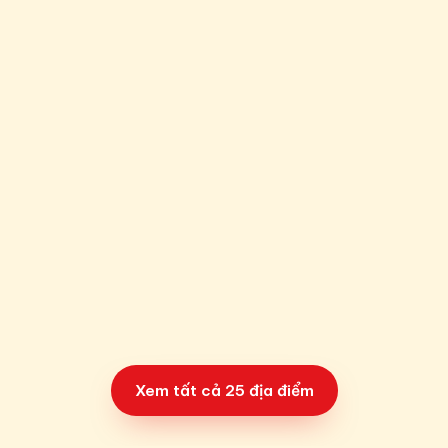
56 Trần Hưng Đạo, P. Lê Hồng Phong, Tp. Thái Bình, Thái
Bình
Xem đường đi →
Thẩm mỹ viện Ngọc Hường Hoài Đức
559 Vạn Xuân, TT Trạm Trôi, Huyện Hoài Đức, Hà Nội
Xem đường đi →
Thẩm mỹ viện Ngọc Hường Hải Phòng
Số 318 Hai Bà Trưng, Phường Lê Chân, Thành Phố Hải
Phòng
Xem đường đi →
Xem tất cả 25 địa điểm