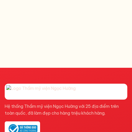
Hệ thống Thẩm mỹ viện Ngọc Hường với 25 địa điểm trên
toàn quốc, đã làm đẹp cho hàng triệu khách hàng.