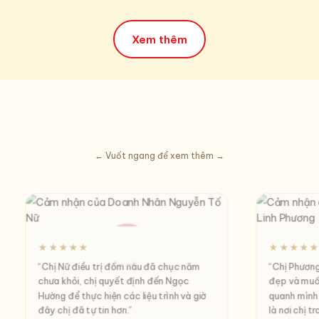
Xem thêm
← Vuốt ngang để xem thêm →
★★★★★
★★★★
“
Chị Nữ điều trị đốm nâu đã chục năm
“
Chị Phương 
chưa khỏi, chị quyết định đến Ngọc
đẹp và muốn
Hường để thực hiện các liệu trình và giờ
quanh mình
đây chị đã tự tin hơn.
”
là nơi chị t