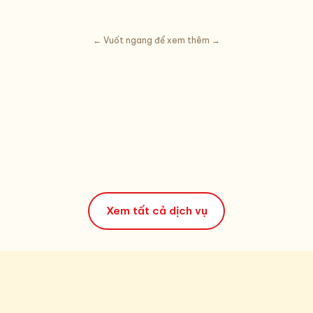
← Vuốt ngang để xem thêm →
Cấy son môi 5D
Đôi môi quyến rũ tự nhiên
XEM CHI TIẾT →
Xem tất cả dịch vụ