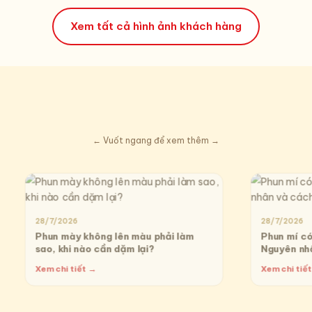
Xem tất cả hình ảnh khách hàng
← Vuốt ngang để xem thêm →
28/7/2026
28/7/2026
Phun mày không lên màu phải làm
Phun mí có
sao, khi nào cần dặm lại?
Nguyên nh
Xem chi tiết →
Xem chi tiế