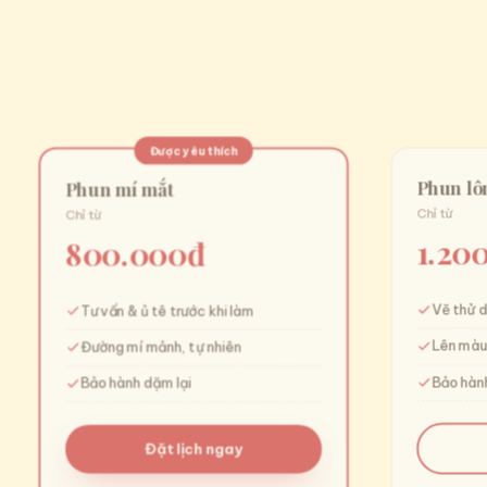
Được yêu thích
Phun lô
Phun mí mắt
Chỉ từ
Chỉ từ
1.20
800.000đ
Vẽ thử 
Tư vấn & ủ tê trước khi làm
Lên màu
Đường mí mảnh, tự nhiên
Bảo hành
Bảo hành dặm lại
Đặt lịch ngay