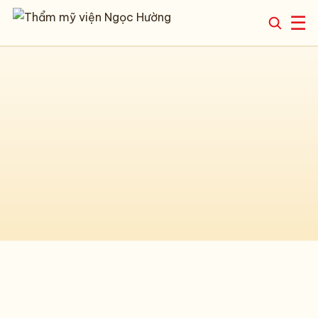
☰
‹
›
Thẩm mỹ viện Ngọc Hường – Phun 