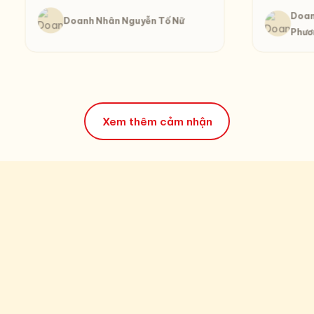
Doan
Doanh Nhân Nguyễn Tố Nữ
Phươ
Xem thêm cảm nhận