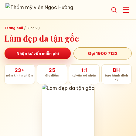
☰
Trang chủ
/
Dịch vụ
Làm đẹp da tận gốc
Nhận tư vấn miễn phí
Gọi 1900 7122
23+
25
1:1
BH
năm kinh nghiệm
địa điểm
tư vấn cá nhân
bảo hành dịch
vụ