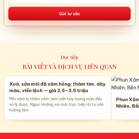
Gửi tư vấn
Đọc tiếp
BÀI VIẾT VÀ DỊCH VỤ LIÊN QUAN
Xoá, sửa môi đã xăm hỏng: thâm tím, dày
màu, viền lệch — giá 2,5–3,5 triệu
Môi xăm bị thâm xám, lem viền hay loang màu đều
Phun Xăm
xử lý được. Ngọc Hường soi môi trực tiếp rồi tư vấn
Nhiên, B
hướng làm