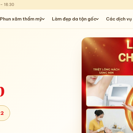
 – 18:30
Phun xăm thẩm mỹ
Làm đẹp da tận gốc
Các dịch vụ
p
22