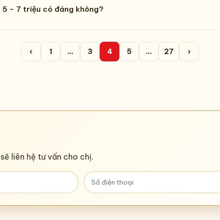
 5 - 7 triệu có đáng không?
‹
1
…
3
4
5
…
27
›
sẽ liên hệ tư vấn cho chị.