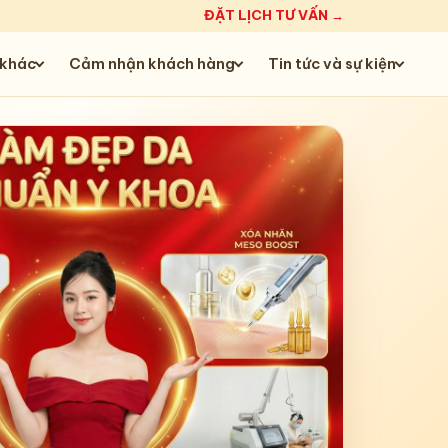
ĐẶT LỊCH TƯ VẤN →
 khác
Cảm nhận khách hàng
Tin tức và sự kiện